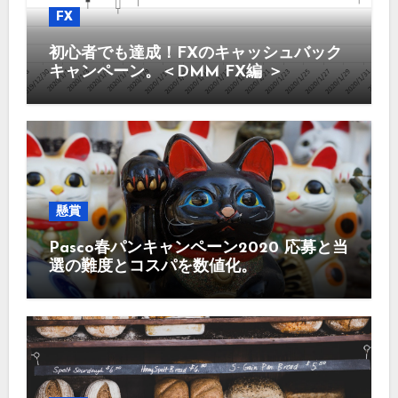
FX
初心者でも達成！FXのキャッシュバック
キャンペーン。＜DMM FX編 ＞
懸賞
Pasco春パンキャンペーン2020 応募と当
選の難度とコスパを数値化。