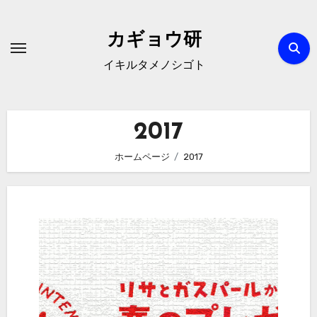
内
容
カギョウ研
を
イキルタメノシゴト
ス
キ
ッ
2017
プ
ホームページ
2017