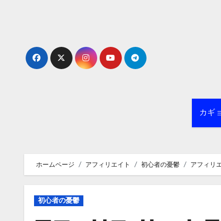
内
容
を
ス
キ
ッ
プ
カギョ
ホームページ
アフィリエイト
初心者の憂鬱
アフィリ
初心者の憂鬱